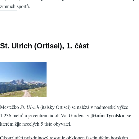
zimních sportů.
St. Ulrich (Ortisei), 1. část
Městečko
St. Ulrich
(italsky Ortisei) se nalézá v nadmořské výšce
Jižním Tyrolsku
1.236 metrů a je centrem údolí Val Gardena v
, ve
kterém žije necelých 5 tisíc obyvatel.
Okouzlující prázdninový resort je obklopen fascinujícím horským