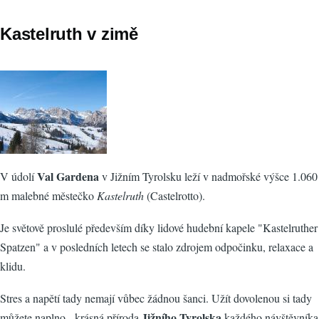
Kastelruth v zimě
Val Gardena
V údolí
v Jižním Tyrolsku leží v nadmořské výšce 1.060
m malebné městečko
Kastelruth
(Castelrotto).
Je světově proslulé především díky lidové hudební kapele "Kastelruther
Spatzen" a v posledních letech se stalo zdrojem odpočinku, relaxace a
klidu.
Stres a napětí tady nemají vůbec žádnou šanci. Užít dovolenou si tady
Jižního Tyrolska
můžete naplno - krásná příroda
každého návštěvníka