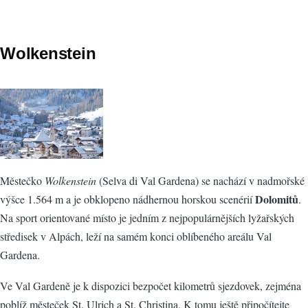
Wolkenstein
Městečko
Wolkenstein
(Selva di Val Gardena) se nachází v nadmořské
Dolomitů
výšce 1.564 m a je obklopeno nádhernou horskou scenérií
.
Na sport orientované místo je jedním z nejpopulárnějších lyžařských
středisek v Alpách, leží na samém konci oblíbeného areálu Val
Gardena.
Ve Val Gardeně je k dispozici bezpočet kilometrů sjezdovek, zejména
poblíž městeček St. Ulrich a St. Christina. K tomu ještě připočítejte