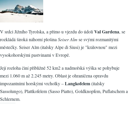
Val Gardena
V srdci Jižního Tyrolska, a přímo u vjezdu do údolí
, se
rozkládá široká náhorní plošina
Seiser Alm
se svými rozmanitými
městečky. Seiser Alm (italsky Alpe di Siusi) je "královnou" mezi
vysokohorskými pastvinami v Evropě.
Její rozloha činí přibližně 52 km2 a nadmořská výška se pohybuje
mezi 1.060 m až 2.245 metry. Oblast je ohraničena opravdu
Langkofelem
impozantními horskými vrcholky –
(italsky
Sassolungo), Plattkofelem (Sasso Piatto), Goldknopfem, Puflatschem a
Schlernem.