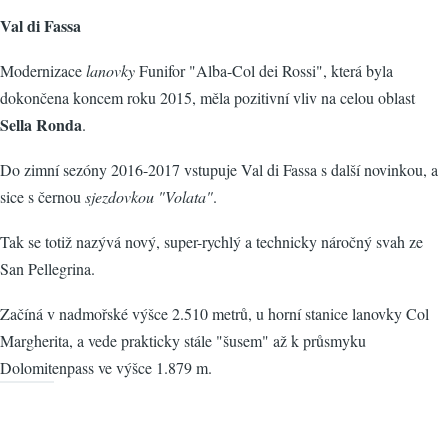
Val di Fassa
Modernizace
lanovky
Funifor "Alba-Col dei Rossi", která byla
dokončena koncem roku 2015, měla pozitivní vliv na celou oblast
Sella Ronda
.
Do zimní sezóny 2016-2017 vstupuje Val di Fassa s další novinkou, a
sice s černou
sjezdovkou "Volata"
.
Tak se totiž nazývá nový, super-rychlý a technicky náročný svah ze
San Pellegrina.
Začíná v nadmořské výšce 2.510 metrů, u horní stanice lanovky Col
Margherita, a vede prakticky stále "šusem" až k průsmyku
Dolomitenpass ve výšce 1.879 m.