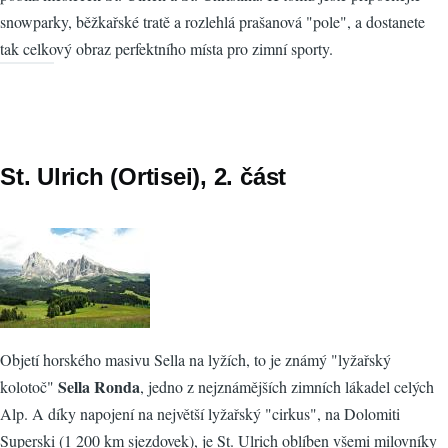
snowparky, běžkařské tratě a rozlehlá prašanová "pole", a dostanete
tak celkový obraz perfektního místa pro zimní sporty.
St. Ulrich (Ortisei), 2. část
Objetí horského masivu Sella na lyžích, to je známý "lyžařský
Sella Ronda
kolotoč"
, jedno z nejznámějších zimních lákadel celých
Alp. A díky napojení na největší lyžařský "cirkus", na Dolomiti
Superski (1 200 km sjezdovek), je St. Ulrich oblíben všemi milovníky