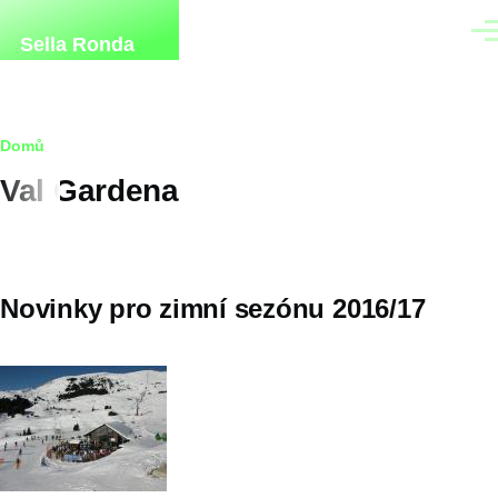
Přejít k hlavnímu obsahu
Men
Sella Ronda
Drobečková
Domů
Val Gardena
navigace
Novinky pro zimní sezónu 2016/17