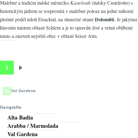
Malebné a tradiční italské městečko
Kastelruth
(italsky Castelrotto) s
historickým jádrem se rozprostírá v malebné poloze na jedné náhorní
Dolomitů
plošině podél údolí Eisacktal, na slunečné straně
. Je jakýmsi
hlavním místem oblasti Schlern a je to opravdu živé a velmi oblíbené
místo a zároveň největší obec v oblasti Seiser Alm.
1
Pagination
Následující
stránka
Val Gardena
Geografie
Alta Badia
Arabba / Marmolada
Val Gardena