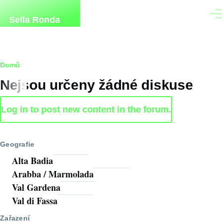
Přejít k hlavnímu obsahu
Men
Sella Ronda
Drobečková
Domů
Nejsou určeny žádné diskuse
navigace
Log in to post new content in the forum.
Geografie
Alta Badia
Arabba / Marmolada
Val Gardena
Val di Fassa
Zařazení