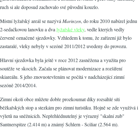
ruch si ale doposud zachovalo své původní kouzlo.
Místní lyžařský areál se nazývá
Marinzen
, do roku 2010 nabízel jednu
2-sedačkovou lanovku a dva
lyžařské vleky
, vedle kterých vedly
červeně označené sjezdovky. Vzhledem k tomu, že zařízení již bylo
zastaralé, vleky nebyly v sezóně 2011/2012 uvedeny do provozu.
Hlavní sjezdovka byla ještě v roce 2012 zasněžena a využita pro
soutěže ve skocích. Začala se plánovat modernizace a rozšíření
skiareálu. S jeho znovuotevřením se počítá v nadcházející zimní
sezóně 2014/2014.
Zimní okolí obce můžete dobře prozkoumat díky rozsáhlé síti
běžkařských stop a stezkám pro zimní turistiku. Hojně se zde využívá i
výletů na sněžnicích. Nepřehlédnutelný je výrazný "skalní zub"
Santnerspitze (2.414 m) a známý Schlern - Sciliar (2.564 m).