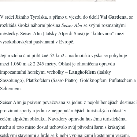
Val Gardena
V srdci Jižního Tyrolska, a přímo u vjezdu do údolí
, se
rozkládá široká náhorní plošina
Seiser Alm
se svými rozmanitými
městečky. Seiser Alm (italsky Alpe di Siusi) je "královnou" mezi
vysokohorskými pastvinami v Evropě.
Její rozloha činí přibližně 52 km2 a nadmořská výška se pohybuje
mezi 1.060 m až 2.245 metry. Oblast je ohraničena opravdu
Langkofelem
impozantními horskými vrcholky –
(italsky
Sassolungo), Plattkofelem (Sasso Piatto), Goldknopfem, Puflatschem a
Schlernem.
Seiser Alm je právem považována za jednu z nejoblíbenějších destinací
pro zimní sporty a jednu z nejpopulárnějších turistických oblastí v
celém alpském oblouku. Navzdory opravdu hustému turistickému
ruchu si toto místo dosud uchovalo svůj původní šarm s krásnými
selskými staveními a hrdě se k nebi vypínajícími kostelními věžemi.