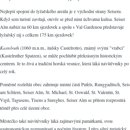
Nejlepší spojení do lyžařského areálu je z východní strany Seiseru.
Když sem turisté zavítají, otevře se před nimi úchvatná kulisa. Seiser
Alm nabízí na 60 km sjezdovek a spolu s Val Gardenou představuje
lyžařský ráj s celkem 175 km sjezdovek!
Kastelruth
(1060 m.n.m., italsky Castelrotto), známý svými "vrabci"
(Kastelruther Spatzen), se může pochlubit překrásným historickým
centrem. Je to živá a tradiční horská vesnice, která láká návštěvníky po
celý rok.
Poměrně rozlehlá obec zahrnuje místní části Pufels, Runggaditsch, Seis
am Schlern, Seiser Alm, St. Michael, St. Oswald, St. Valentin, St.
Vigil, Tagusens, Tisens a Sureghes. Seiser Alm se přitom rozprostírá
téměř přes celé území obce.
Městečko také návštěvníky láká zajímavými památkami, svou
gastronomickou rozmanitostí a nočním životem. I přes silný turistický