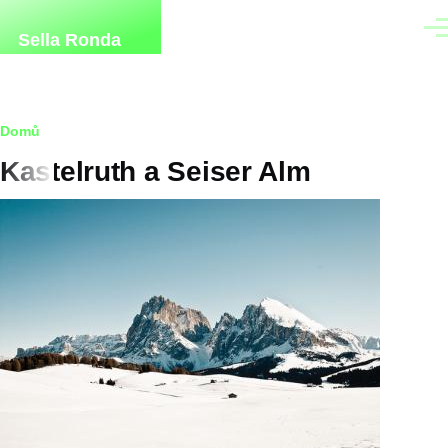
Přejít k hlavnímu obsahu
Men
Sella Ronda
Drobečková
Domů
Kastelruth a Seiser Alm
navigace