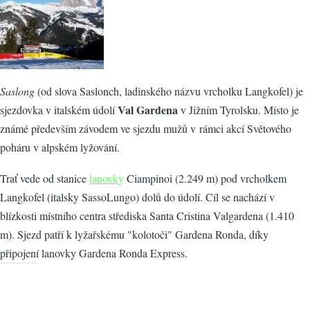
Saslong
(od slova Saslonch, ladinského názvu vrcholku Langkofel) je
Val Gardena
sjezdovka v italském údolí
v Jižním Tyrolsku. Místo je
známé především závodem ve sjezdu mužů v rámci akcí Světového
poháru v alpském lyžování.
Trať vede od stanice
lanovky
Ciampinoi (2.249 m) pod vrcholkem
Langkofel (italsky SassoLungo) dolů do údolí. Cíl se nachází v
blízkosti místního centra střediska Santa Cristina Valgardena (1.410
m). Sjezd patří k lyžařskému "kolotoči" Gardena Ronda, díky
připojení lanovky Gardena Ronda Express.