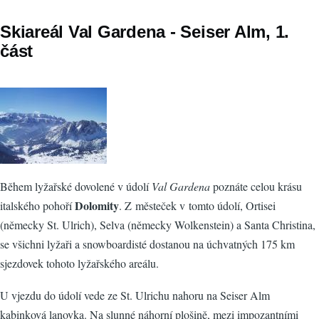
Skiareál Val Gardena - Seiser Alm, 1.
část
Během lyžařské dovolené v údolí
Val Gardena
poznáte celou krásu
Dolomity
italského pohoří
. Z městeček v tomto údolí, Ortisei
(německy St. Ulrich), Selva (německy Wolkenstein) a Santa Christina,
se všichni lyžaři a snowboardisté dostanou na úchvatných 175 km
sjezdovek tohoto lyžařského areálu.
U vjezdu do údolí vede ze St. Ulrichu nahoru na Seiser Alm
kabinková lanovka. Na slunné náhorní plošině, mezi impozantními