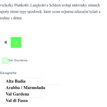
vrcholky Plattkofel, Langkofel a Schlern uvítají milovníky zimních
sporty různé typy sjezdovek, které ocení zejména rekreační lyžaři a
rodiny s dětmi.
2
Pagination
Předchozí
stránka
Val Gardena
Geografie
Alta Badia
Arabba / Marmolada
Val Gardena
Val di Fassa