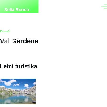
Přejít k hlavnímu obsahu
Men
Sella Ronda
Drobečková
Domů
Val Gardena
navigace
Letní turistika