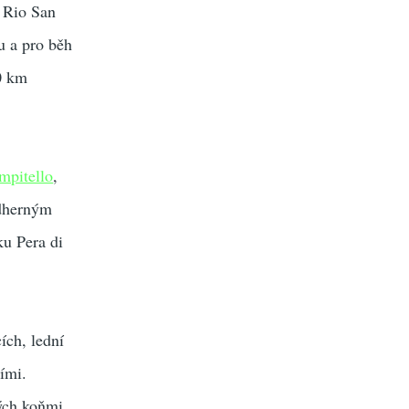
a Rio San
u a pro běh
0 km
mpitello
,
ádherným
ku Pera di
ích, lední
vími.
ých koňmi.