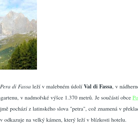
Val di Fassa
a
Pera di Fassa
leží v malebném údolí
, v nádher
ngartenu, v nadmořské výšce 1.370 metrů. Je součástí obce
Po
ejmě pochází z latinského slova "petra", což znamená v překl
v odkazuje na velký kámen, který leží v blízkosti hotelu.