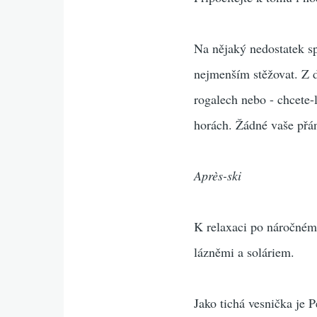
Na nějaký nedostatek sp
nejmenším stěžovat. Z d
rogalech nebo - chcete
horách. Žádné vaše přá
Après-ski
K relaxaci po náročném 
lázněmi a soláriem.
Jako tichá vesnička je 