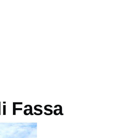
vá
di Fassa