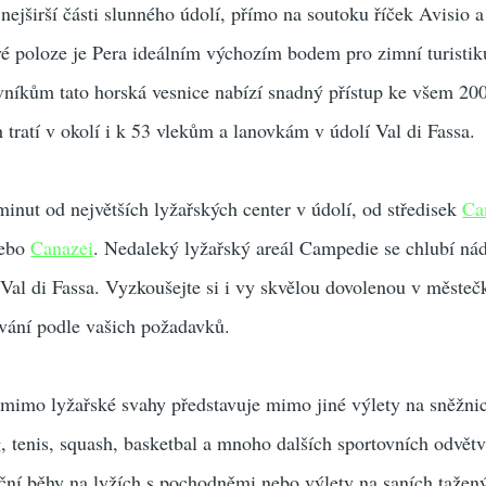
 nejširší části slunného údolí, přímo na soutoku říček Avisio 
é poloze je Pera ideálním výchozím bodem pro zimní turistik
vníkům tato horská vesnice nabízí snadný přístup ke všem 20
 tratí v okolí i k 53 vlekům a lanovkám v údolí Val di Fassa.
minut od největších lyžařských center v údolí, od středisek
Ca
nebo
Canazei
. Nedaleký lyžařský areál Campedie se chlubí n
Val di Fassa. Vyzkoušejte si i vy skvělou dovolenou v městeč
ování podle vašich požadavků.
 mimo lyžařské svahy představuje mimo jiné výlety na sněžnic
g, tenis, squash, basketbal a mnoho dalších sportovních odvět
oční běhy na lyžích s pochodněmi nebo výlety na saních tažen