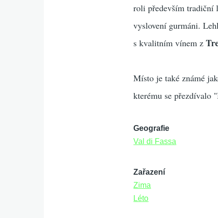
roli především tradiční
vyslovení gurmáni. Lehk
Tr
s kvalitním vínem z
Místo je také známé jak
kterému se přezdívalo "
Geografie
Val di Fassa
Zařazení
Zima
Léto