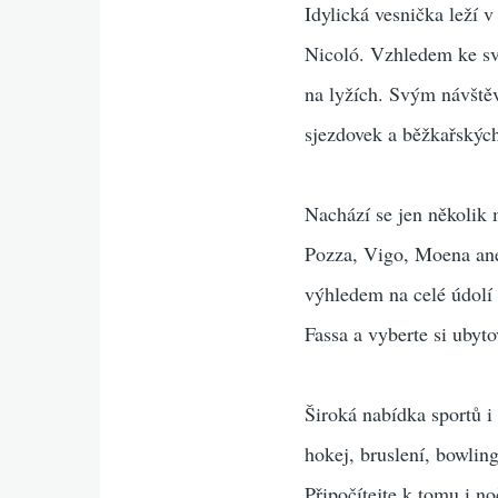
Idylická vesnička leží v
Nicoló. Vzhledem ke sv
na lyžích. Svým návště
sjezdovek a běžkařských
Nachází se jen několik 
Pozza, Vigo, Moena a
výhledem na celé údolí 
Fassa a vyberte si ubyt
Široká nabídka sportů i
hokej, bruslení, bowlin
Připočítejte k tomu i n