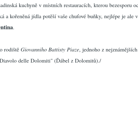
 ladinská kuchyně v místních restauracích, kterou bezesporu oc
á a kořeněná jídla potěší vaše chuťové buňky, nejlépe je ale 
entina
.
o rodiště
Giovanniho Battisty Piaze
, jednoho z nejznámějších 
Diavolo delle Dolomiti" (Ďábel z Dolomitů)./