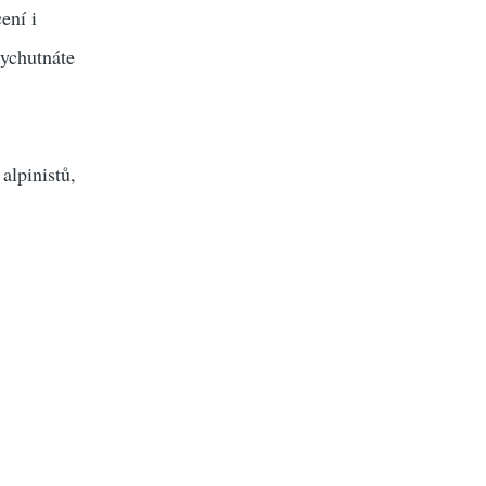
ení i
vychutnáte
alpinistů,