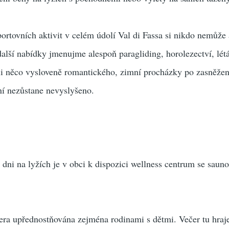
ortovních aktivit v celém údolí Val di Fassa si nikdo nemůže 
alší nabídky jmenujme alespoň paragliding, horolezectví, lét
-li něco vysloveně romantického, zimní procházky po zasněže
ní nezůstane nevyslyšeno.
dni na lyžích je v obci k dispozici wellness centrum se saun
Pera upřednostňována zejména rodinami s dětmi. Večer tu hraj