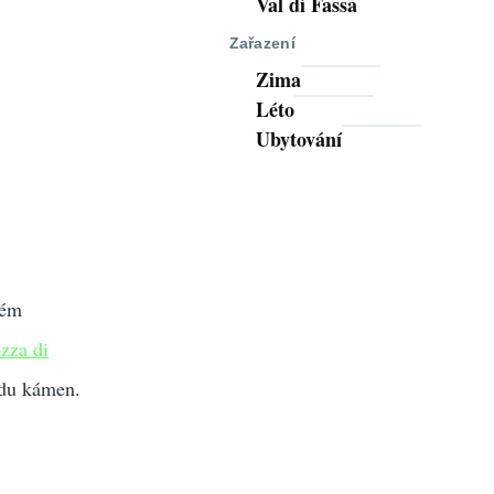
Val di Fassa
Zařazení
Zima
Léto
Ubytování
ném
zza di
adu kámen.