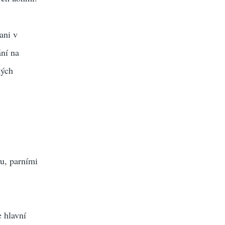
ani v
ání na
ných
ou, parními
e hlavní