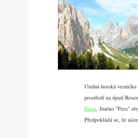
Útulná horská vesničk
prostředí na úpatí Rose
Fassa
. Jméno "Pera" zř
Předpokládá se, že náze