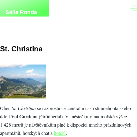
Přejít k hlavnímu obsahu
Men
Sella Ronda
St. Christina
Obec
St. Christina
se rozprostírá v centrální části slunného italského
Val Gardena
údolí
(Grödnertal). V městečku v nadmořské výšce
1.428 metrů je návštěvníkům plně k dispozici mnoho prázdninových
apartmánů, horských chat a
hotelů
.