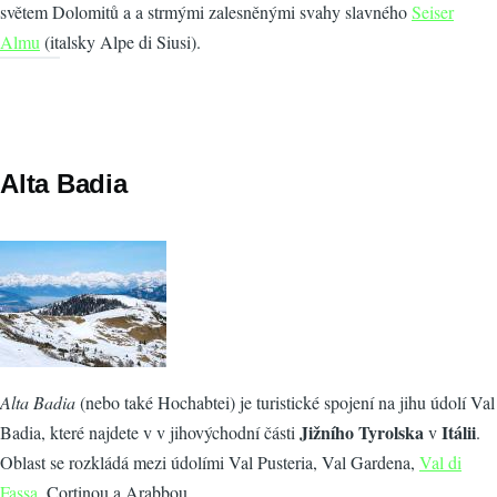
světem Dolomitů a a strmými zalesněnými svahy slavného
Seiser
Almu
(italsky Alpe di Siusi).
Alta Badia
Alta Badia
(nebo také Hochabtei) je turistické spojení na jihu údolí Val
Jižního Tyrolska
Itálii
Badia, které najdete v v jihovýchodní části
v
.
Oblast se rozkládá mezi údolími Val Pusteria, Val Gardena,
Val di
Fassa
, Cortinou a Arabbou.