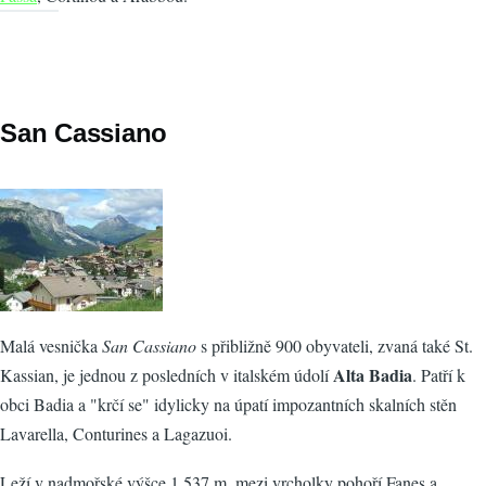
San Cassiano
Malá vesnička
San Cassiano
s přibližně 900 obyvateli, zvaná také St.
Alta Badia
Kassian, je jednou z posledních v italském údolí
. Patří k
obci Badia a "krčí se" idylicky na úpatí impozantních skalních stěn
Lavarella, Conturines a Lagazuoi.
Leží v nadmořské výšce 1.537 m, mezi vrcholky pohoří Fanes a