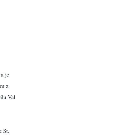
a je
ím z
álu Val
k St.