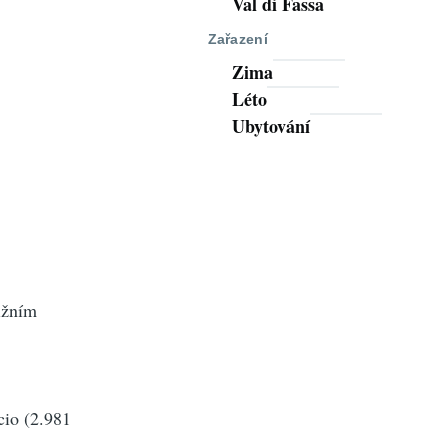
Val di Fassa
Zařazení
Zima
Léto
Ubytování
ižním
cio (2.981