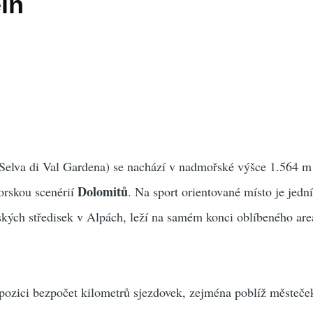
in
Selva di Val Gardena) se nachází v nadmořské výšce 1.564 m 
Dolomitů
orskou scenérií
. Na sport orientované místo je jedn
ských středisek v Alpách, leží na samém konci oblíbeného are
pozici bezpočet kilometrů sjezdovek, zejména poblíž městeče