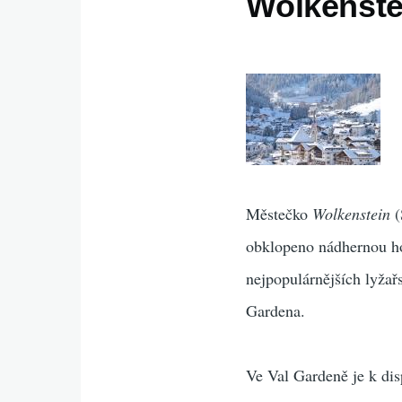
Wolkenste
Městečko
Wolkenstein
(
obklopeno nádhernou h
nejpopulárnějších lyžař
Gardena.
Ve Val Gardeně je k dis