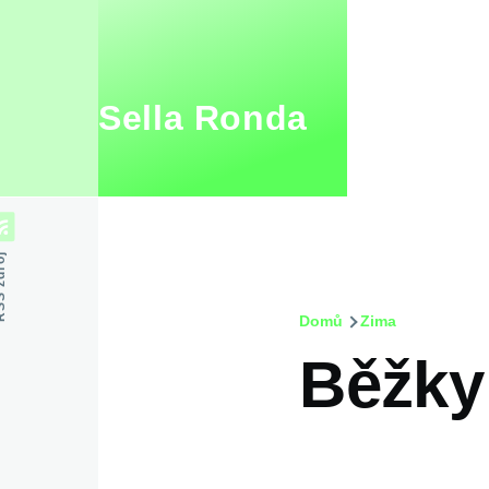
Přejít k hlavnímu obsahu
Sella Ronda
zdroj
Domů
Zima
Drobečko
Běžky
navigace