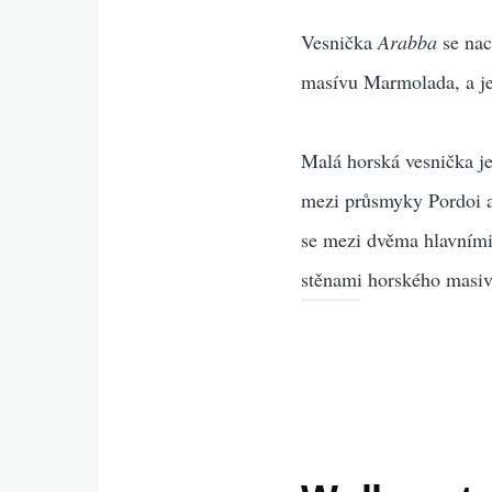
Vesnička
Arabba
se nac
masívu Marmolada, a je
Malá horská vesnička j
mezi průsmyky Pordoi a
se mezi dvěma hlavními
stěnami horského masiv