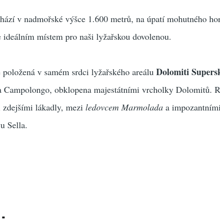
hází v nadmořské výšce 1.600 metrů, na úpatí mohutného ho
 ideálním místem pro naši lyžařskou dovolenou.
Dolomiti Supers
e položená v samém srdci lyžařského areálu
 Campolongo, obklopena majestátními vrcholky Dolomitů. R
 zdejšími lákadly, mezi
ledovcem Marmolada
a impozantními
u Sella.