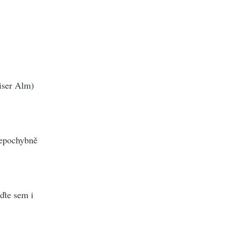
iser Alm)
 nepochybně
eďte sem i