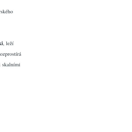
rského
ki
, leží
ozprostírá
 skalními