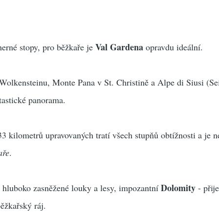
Val Gardena
erné stopy, pro běžkaře je
opravdu ideální.
Wolkensteinu, Monte Pana v St. Christině a Alpe di Siusi (Se
ntastické panorama.
33 kilometrů upravovaných tratí všech stupňů obtížnosti a je
aře
.
Dolomity
, hluboko zasněžené louky a lesy, impozantní
- přij
běžkařský ráj.