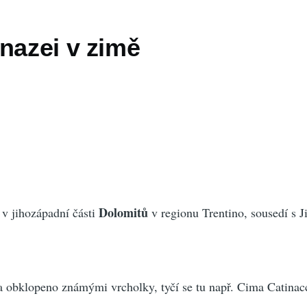
nazei v zimě
Dolomitů
 v jihozápadní části
v regionu Trentino, sousedí s J
va obklopeno známými vrcholky, tyčí se tu např. Cima Catinac