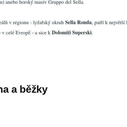
m) anebo horský masiv Gruppo del Sella.
Sella Ronda
reálů v regionu - lyžařský okruh
, patří k největší
Dolomiti Superski
le v celé Evropě - a sice k
.
na a běžky