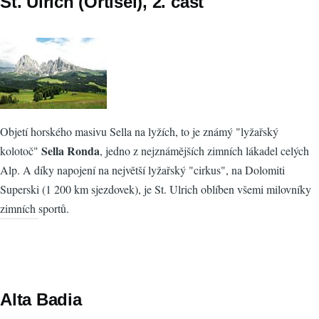
St. Ulrich (Ortisei), 2. část
Objetí horského masivu Sella na lyžích, to je známý "lyžařský
Sella Ronda
kolotoč"
, jedno z nejznámějších zimních lákadel celých
Alp. A díky napojení na největší lyžařský "cirkus", na Dolomiti
Superski (1 200 km sjezdovek), je St. Ulrich oblíben všemi milovníky
zimních sportů.
Alta Badia