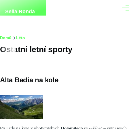
Přejít k hlavnímu obsahu
Men
Sella Ronda
Drobečková
Domů
Léto
Ostatní letní sporty
navigace
Alta Badia na kole
Dolomitech
Při jízdě na kole v jihotyrolských
se
cyklistům
splní jejich