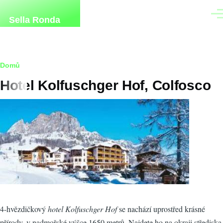
Přejít k hlavnímu obsahu
Men
Sella Ronda
Drobečková
Domů
Hotel Kolfuschger Hof, Colfosco
navigace
4-hvězdičkový
hotel Kolfuschger Hof
se nachází uprostřed krásné
přírody, v nadmořské výšce 1650 metrů. Najdete ho na okraji střediska