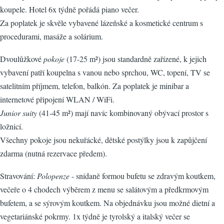
koupele. Hotel 6x týdně pořádá piano večer.
Za poplatek je skvěle vybavené lázeňské a kosmetické centrum s
procedurami, masáže a solárium.
Dvoulůžkové
pokoje
(17-25 m²) jsou standardně zařízené, k jejich
vybavení patří koupelna s vanou nebo sprchou, WC, topení, TV se
satelitním příjmem, telefon, balkón. Za poplatek je minibar a
internetové připojení WLAN / WiFi.
Junior suity
(41-45 m²) mají navíc kombinovaný obývací prostor s
ložnicí.
Všechny pokoje jsou nekuřácké, dětské postýlky jsou k zapůjčení
zdarma (nutná rezervace předem).
Stravování:
Polopenze
- snídaně formou bufetu se zdravým koutkem,
večeře o 4 chodech výběrem z menu se salátovým a předkrmovým
bufetem, a se sýrovým koutkem. Na objednávku jsou možné dietní a
vegetariánské pokrmy. 1x týdně je tyrolský a italský večer se