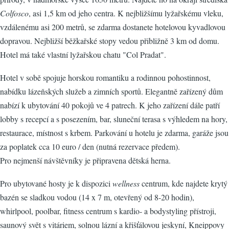
Colfosco
, asi 1,5 km od jeho centra. K nejbližšímu lyžařskému vleku,
vzdálenému asi 200 metrů, se zdarma dostanete hotelovou kyvadlovou
dopravou. Nejbližší běžkařské stopy vedou přibližně 3 km od domu.
Hotel má také vlastní lyžařskou chatu "Col Pradat".
Hotel v sobě spojuje horskou romantiku a rodinnou pohostinnost,
nabídku lázeňských služeb a zimních sportů. Elegantně zařízený dům
nabízí k ubytování 40 pokojů ve 4 patrech. K jeho zařízení dále patří
lobby s recepcí a s posezením, bar, sluneční terasa s výhledem na hory,
restaurace, místnost s krbem. Parkování u hotelu je zdarma, garáže jsou
za poplatek cca 10 euro / den (nutná rezervace předem).
Pro nejmenší návštěvníky je připravena dětská herna.
Pro ubytované hosty je k dispozici
wellness
centrum, kde najdete krytý
bazén se sladkou vodou (14 x 7 m, otevřený od 8-20 hodin),
whirlpool, poolbar, fitness centrum s kardio- a bodystyling přístroji,
saunový svět s vitáriem, solnou lázní a křišťálovou jeskyní, Kneippovy