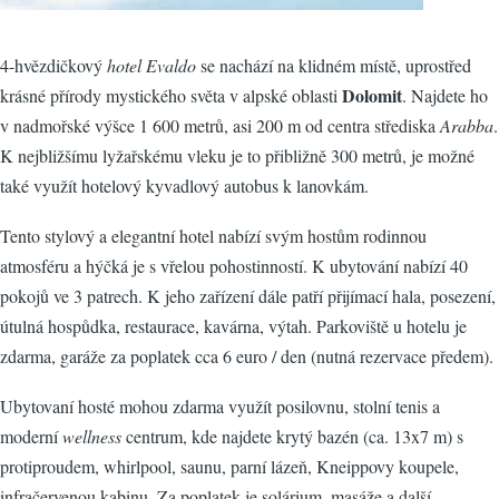
4-hvězdičkový
hotel Evaldo
se nachází na klidném místě, uprostřed
Dolomit
krásné přírody mystického světa v alpské oblasti
. Najdete ho
v nadmořské výšce 1 600 metrů, asi 200 m od centra střediska
Arabba
.
K nejbližšímu lyžařskému vleku je to přibližně 300 metrů, je možné
také využít hotelový kyvadlový autobus k lanovkám.
Tento stylový a elegantní hotel nabízí svým hostům rodinnou
atmosféru a hýčká je s vřelou pohostinností. K ubytování nabízí 40
pokojů ve 3 patrech. K jeho zařízení dále patří přijímací hala, posezení,
útulná hospůdka, restaurace, kavárna, výtah. Parkoviště u hotelu je
zdarma, garáže za poplatek cca 6 euro / den (nutná rezervace předem).
Ubytovaní hosté mohou zdarma využít posilovnu, stolní tenis a
moderní
wellness
centrum, kde najdete krytý bazén (ca. 13x7 m) s
protiproudem, whirlpool, saunu, parní lázeň, Kneippovy koupele,
infračervenou kabinu. Za poplatek je solárium, masáže a další