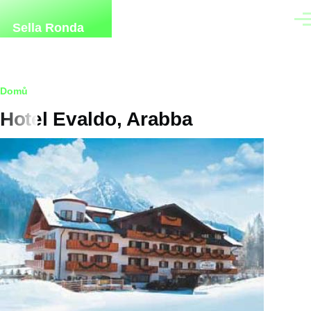
Přejít k hlavnímu obsahu
Men
Sella Ronda
Drobečková
Domů
Hotel Evaldo, Arabba
navigace