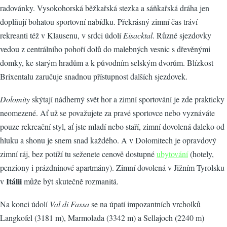
radovánky. Vysokohorská běžkařská stezka a sáňkařská dráha jen
doplňují bohatou sportovní nabídku. Překrásný zimní čas tráví
rekreanti též v Klausenu, v srdci údolí
Eisacktal
. Různé sjezdovky
vedou z centrálního pohoří dolů do malebných vesnic s dřevěnými
domky, ke starým hradům a k původním selským dvorům. Blízkost
Brixentalu zaručuje snadnou přístupnost dalších sjezdovek.
Dolomity
skýtají nádherný svět hor a zimní sportování je zde prakticky
neomezené. Ať už se považujete za pravé sportovce nebo vyznáváte
pouze rekreační styl, ať jste mladí nebo staří, zimní dovolená daleko od
hluku a shonu je snem snad každého. A v Dolomitech je opravdový
zimní ráj, bez potíží tu seženete cenově dostupné
ubytování
(hotely,
penziony i prázdninové apartmány). Zimní dovolená v Jižním Tyrolsku
Itálii
v
může být skutečně rozmanitá.
Na konci údolí
Val di Fassa
se na úpatí impozantních vrcholků
Langkofel (3181 m), Marmolada (3342 m) a Sellajoch (2240 m)