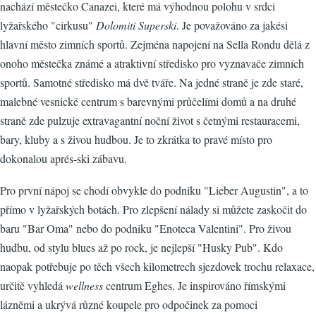
nachází městečko Canazei, které má výhodnou polohu v srdci
lyžařského "cirkusu"
Dolomiti Superski
. Je považováno za jakési
hlavní město zimních sportů. Zejména napojení na Sella Rondu dělá z
onoho městečka známé a atraktivní středisko pro vyznavače zimních
sportů. Samotné středisko má dvě tváře. Na jedné straně je zde staré,
malebné vesnické centrum s barevnými průčelími domů a na druhé
straně zde pulzuje extravagantní noční život s četnými restauracemi,
bary, kluby a s živou hudbou. Je to zkrátka to pravé místo pro
dokonalou aprés-ski zábavu.
Pro první nápoj se chodí obvykle do podniku "Lieber Augustin", a to
přímo v lyžařských botách. Pro zlepšení nálady si můžete zaskočit do
baru "Bar Oma" nebo do podniku "Enoteca Valentini". Pro živou
hudbu, od stylu blues až po rock, je nejlepší "Husky Pub". Kdo
naopak potřebuje po těch všech kilometrech sjezdovek trochu relaxace,
určitě vyhledá
wellness
centrum Eghes. Je inspirováno římskými
lázněmi a ukrývá různé koupele pro odpočinek za pomoci