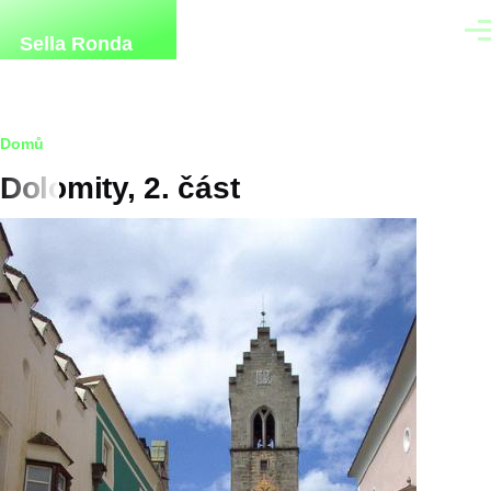
Přejít k hlavnímu obsahu
Men
Sella Ronda
Drobečková
Domů
Dolomity, 2. část
navigace