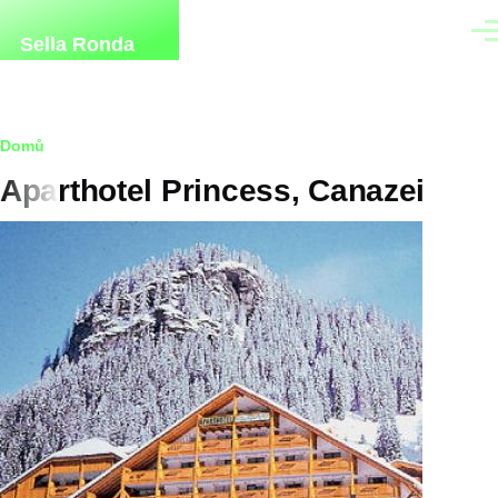
Přejít k hlavnímu obsahu
Men
Sella Ronda
Drobečková
Domů
Aparthotel Princess, Canazei
navigace