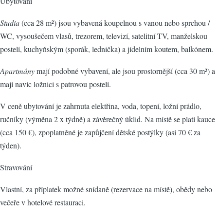
Ubytování
Studia
(cca 28 m²) jsou vybavená koupelnou s vanou nebo sprchou /
WC, vysoušečem vlasů, trezorem, televizí, satelitní TV, manželskou
postelí, kuchyňským (sporák, lednička) a jídelním koutem, balkónem.
Apartmány
mají podobné vybavení, ale jsou prostornější (cca 30 m²) a
mají navíc ložnici s patrovou postelí.
V ceně ubytování je zahrnuta elektřina, voda, topení, ložní prádlo,
ručníky (výměna 2 x týdně) a závěrečný úklid. Na místě se platí kauce
(cca 150 €), zpoplatněné je zapůjčení dětské postýlky (asi 70 € za
týden).
Stravování
Vlastní, za příplatek možné snídaně (rezervace na místě), obědy nebo
večeře v hotelové restauraci.