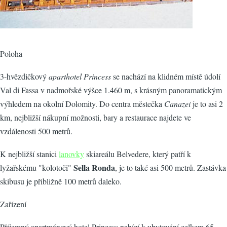
Poloha
3-hvězdičkový
aparthotel Princess
se nachází na klidném místě údolí
Val di Fassa v nadmořské výšce 1.460 m, s krásným panoramatickým
výhledem na okolní Dolomity. Do centra městečka
Canazei
je to asi 2
km, nejbližší nákupní možnosti, bary a restaurace najdete ve
vzdálenosti 500 metrů.
K nejbližší stanici
lanovky
skiareálu Belvedere, který patří k
Sella Ronda
lyžařskému "kolotoči"
, je to také asi 500 metrů. Zastávka
skibusu je přibližně 100 metrů daleko.
Zařízení
Příjemný apartmánový hotel Princess nabízí k ubytování celkem 65